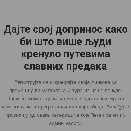
Дајте свој допринос како
би што више људи
кренуло путевима
славних предака
Региструјте се и креирајте своје линкове за
промоцију Кајмакчалана и тура из наше понуде.
Линкове можете делити путем друштвених мрежа
или поставити претраживач на свој вебсајт. Зарађујте
провизију од сваке резервације које ћете пратити у
админ налогу.