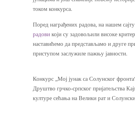
током конкурса.
Поред награђених радова, на нашем сајту
радови
који су задовољили високе критер
наставићемо да представљамо и друге при
приступом заслужиле пажњу јавности.
Конкурс „Мој јунак са Солунског фронта
Друштво грчко-српског пријатељства Кај
културе сећања на Велики рат и Солунск