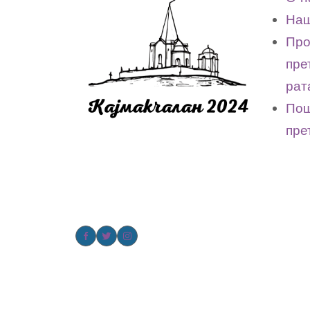
Наш
Про
пре
рат
Пош
пре