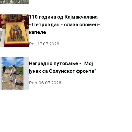
110 година од Кајмакчалана
- Петровдан - слава спомен-
капеле
Pet 17.07.2026
Наградно путовање - "Мој
јунак са Солунског фронта"
Pon 06.07.2026