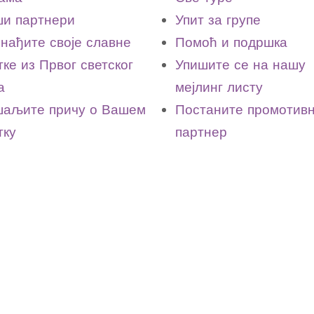
и партнери
Упит за групе
нађите своје славне
Помоћ и подршка
тке из Првог светског
Упишите се на нашу
а
мејлинг листу
аљите причу о Вашем
Постаните промотив
тку
партнер