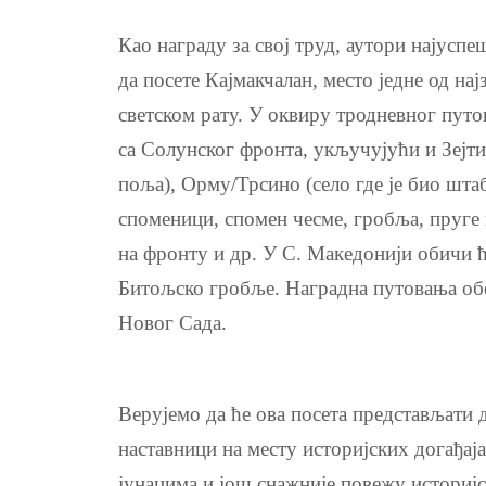
Као награду за свој труд, аутори најус
да посете Кајмакчалан, место једне од на
светском рату. У оквиру тродневног путо
са Солунског фронта, укључујући и Зејт
поља), Орму/Трсино (село где је био штаб
споменици, спомен чесме, гробља, пруге 
на фронту и др. У С. Македонији обичи 
Битољско гробље. Наградна путовања об
Новог Сада.
Верујемо да ће ова посета представљати 
наставници на месту историјских догађај
јунацима и још снажније повежу историјс