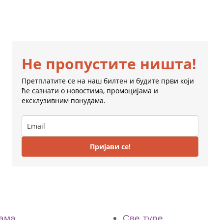
Не пропустите ништа!
Претплатите се на наш билтен и будите први који
ће сазнати о новостима, промоцијама и
ексклузивним понудама.
Пријави се!
ама
Све туре