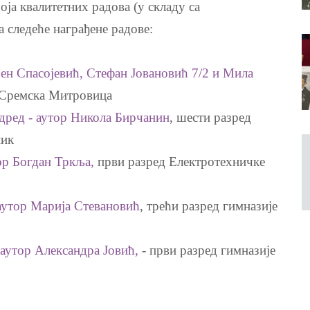
оја квалитетних радова (у складу са
а следеће награђене радове:
н Спасојевић, Стефан Јовановић 7/2 и Мила
 Сремска Митровица
дред - аутор Никола Бирчанин
, шести разред
ник
ор Богдан Тркља,
први разред Електротехничке
аутор Марија Стевановић
, трећи разред гимназије
 аутор Александра Јовић,
- први разред гимназије