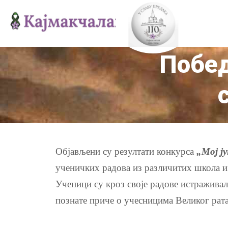
Побед
Објављени су резултати конкурса
„Мој ј
ученичких радова из различитих школа и 
Ученици су кроз своје радове истраживал
познате приче о учесницима Великог рат