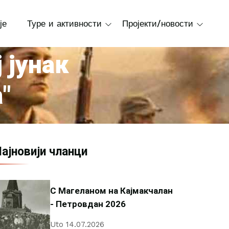
је
Туре и активности
Пројекти/новости
 јунак
"
ајновији чланци
С Магеланом на Кајмакчалан
- Петровдан 2026
Uto 14.07.2026