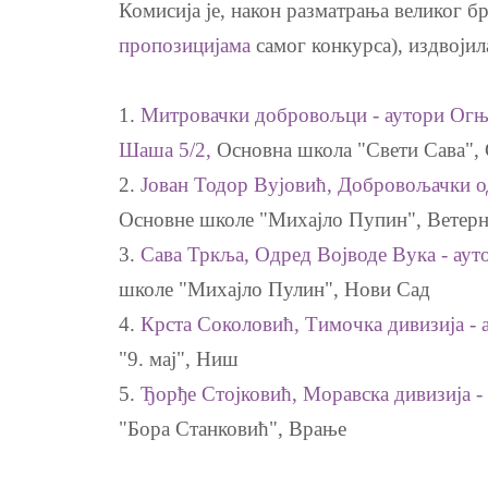
Комисија је, након разматрања великог бр
пропозицијама
самог конкурса), издвојил
1.
Митровачки добровољци - аутори Огње
Шаша 5/2,
Основна школа "Свети Сава",
2.
Јован Тодор Вујовић, Добровољачки о
Основне школе "Михајло Пупин", Ветер
3.
Сава Тркља, Одред Војводе Вука - аут
школе "Михајло Пулин", Нови Сад
4.
Крста Соколовић, Тимочка дивизија - 
"9. мај", Ниш
5.
Ђорђе Стојковић, Моравска дивизија -
"Бора Станковић", Врање