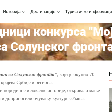
Историја
Дестинације
Туристичке информаци
ници конкурса "Мој
са Солунског фронта
Н
унак са Солунског фронта“
, који је окупио 70
крајева Србије и региона.
и породичне и локалне историје, откривали мање
а и доприносили очувању културе сећања.