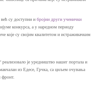
 већ су доступни и
бројни други ученички
ијуме конкурса, а у наредном периоду
че које су својим квалитетом и истраживачким
“ реализовало је уредништво нашег портала и
макчалан из Едесе, Грчка
,
са циљем очувања
и фронт.