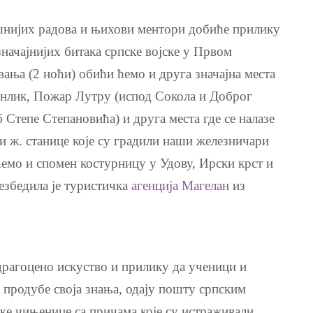
пешнијих радова и њихови ментори добиће прилику
јзначајнијих битака српске војске у Првом
вања (2 ноћи) обићи ћемо и друга значајна места
инлик, Пожар Лутру (испод Сокола и Доброг
 Степе Степановића) и друга места где се налазе
и ж. станице које су градили наши железничари
ћемо и спомен костурницу у Удову, Ирски крст и
езбедила је туристичка
агенција Магелан
из
драгоцено искуство и прилику да ученици и
а продубе своја знања, одају пошту српским
ке чињенице са причама које су истраживали